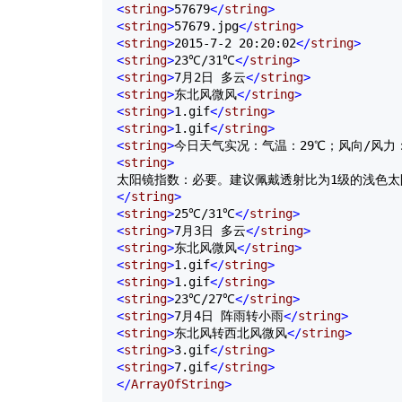
<
string
>
57679
</
string
>
<
string
>
57679.jpg
</
string
>
<
string
>
2015-7-2 20:20:02
</
string
>
<
string
>
23℃/31℃
</
string
>
<
string
>
7月2日 多云
</
string
>
<
string
>
东北风微风
</
string
>
<
string
>
1.gif
</
string
>
<
string
>
1.gif
</
string
>
<
string
>
今日天气实况：气温：29℃；风向/风力
<
string
>
</
string
>
<
string
>
25℃/31℃
</
string
>
<
string
>
7月3日 多云
</
string
>
<
string
>
东北风微风
</
string
>
<
string
>
1.gif
</
string
>
<
string
>
1.gif
</
string
>
<
string
>
23℃/27℃
</
string
>
<
string
>
7月4日 阵雨转小雨
</
string
>
<
string
>
东北风转西北风微风
</
string
>
<
string
>
3.gif
</
string
>
<
string
>
7.gif
</
string
>
</
ArrayOfString
>