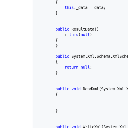
        {

this
._data 
=
 data;

        }

public
 ResultData()

            : 
this
(
null
)

        {

        }

public
 System.Xml.Schema.XmlSche
        {

return
null
;

        }

public
void
 ReadXml(System.Xml.X
        {

        }

public
void
 WriteXml(System.Xml.