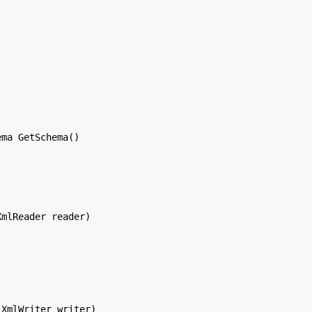
ma GetSchema()

mlReader reader)

XmlWriter writer)
