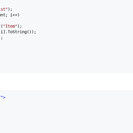
ist
"
);

unt; i
++
)

t(
"
Item
"
);

[i].ToString());

;

/"
>