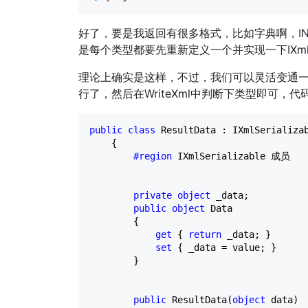
好了，要是我返回有很多格式，比如字典啊，INT
是每个类型都要先重新定义一个并实现一下IXmlSe
理论上确实是这样，不过，我们可以灵活变通一下，不
行了，然后在WriteXml中判断下类型即可，
public
class
 ResultData : IXmlSerializab
    {

#region
 IXmlSerializable 成员
private
object
 _data;

public
object
 Data

        {

get
 { 
return
 _data; }

set
 { _data 
=
 value; }

        }

public
 ResultData(
object
 data)
