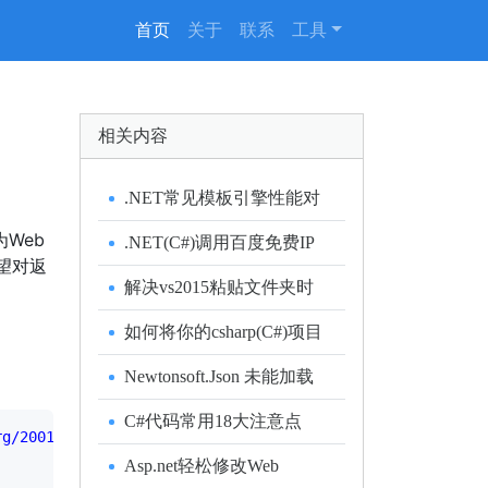
(current)
首页
关于
联系
工具
相关内容
.NET常见模板引擎性能对
比测试
Web
.NET(C#)调用百度免费IP
望对返
查询接口查询IP归属地
解决vs2015粘贴文件夹时
无法复制(展开)子文件夹的
如何将你的csharp(C#)项目
问题
加入Travis CI持续构建队列
Newtonsoft.Json 未能加载
System.Collections.Generic.I
C#代码常用18大注意点
ReadOnlyDictionary`2 的解
rg/2001/XMLSchema"
 xmlns
="http://WebXml.com.cn/"
>
决方法
Asp.net轻松修改Web