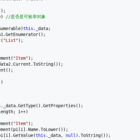
);

e) 
//
是否是可枚举对象
numerable)
this
._data;

a1.GetEnumerator();

t(
"
List
"
);



ement(
"
Item
"
);

ata2.Current.ToString());

nt();

)

s
._data.GetType().GetProperties();

Length; i
++
)

ement(
"
Item
"
);

ment(pi[i].Name.ToLower());

pi[i].GetValue(
this
._data, 
null
).ToString());
