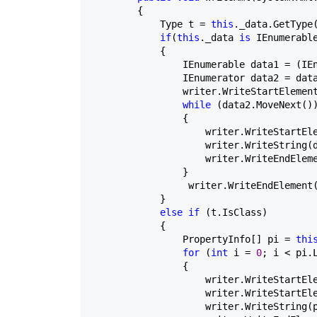
        {

            Type t 
=
this
._data.GetType(
if
(
this
._data 
is
 IEnumerabl
            {

                IEnumerable data1 
=
 (IE
                IEnumerator data2 
=
 dat
                writer.WriteStartElemen
while
 (data2.MoveNext())
                {

                    writer.WriteStartEl
                    writer.WriteString(d
                    writer.WriteEndEleme
                }

                 writer.WriteEndElement(
            }

else
if
 (t.IsClass)

            {

                PropertyInfo[] pi 
=
thi
for
 (
int
 i 
=
0
; i 
<
 pi.
                {

                    writer.WriteStartEl
                    writer.WriteStartEle
                    writer.WriteString(