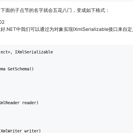
组，下面的子点节的名字就会五花八门，变成如下格式：
02
T中我们可以通过为对象实现IXmlSerializable接口来自
ject
>
, IXmlSerializable

ma GetSchema()

mlReader reader)

XmlWriter writer)
