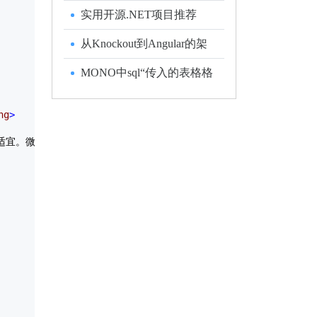
Service返回格式
实用开源.NET项目推荐
从Knockout到Angular的架
构演变
MONO中sql“传入的表格格
式数据流(TDS)远程过程调
用(RPC)协议流不正确”解
ng
>
决方法