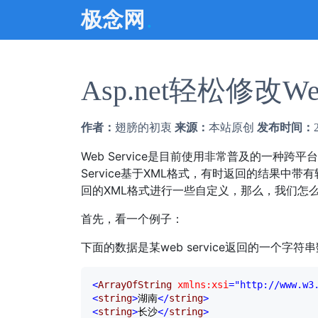
.
极念网
Asp.net轻松修改We
作者：
翅膀的初衷
来源：
本站原创
发布时间：
Web Service是目前使用非常普及的一种
Service基于XML格式，有时返回的结果
回的XML格式进行一些自定义，那么，我们怎
首先，看一个例子：
下面的数据是某web service返回的一个字符
<
ArrayOfString 
xmlns:xsi
="http://www.w3
<
string
>
湖南
</
string
>
<
string
>
长沙
</
string
>