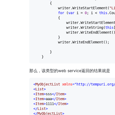
        {

            writer.WriteStartElement(
"
L
for
 (
var
 i 
=
0
; i 
<
this
.Co
            {

                writer.WriteStartElemen
                writer.WriteString(
this
                writer.WriteEndElement()
            }

            writer.WriteEndElement();

        }

    }
那么，该类型的web service返回的结果就是
<
MyObjectList 
xmlns
="http://tempuri.org
<
List
>
<
Item
>
sss
</
Item
>
<
Item
>
aaa
</
Item
>
<
Item
>
1111
</
Item
>
</
List
>
</
MyObjectList
>