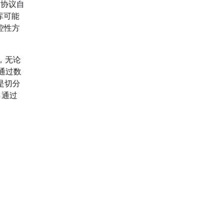
信协议自
库可能
控性方
，无论
通过数
是切分
，通过