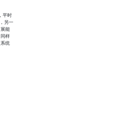
。
，平时
，另一
扩展能
，同样
致系统