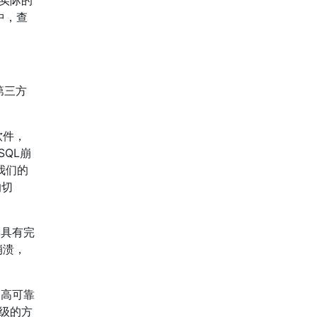
。实际的
中，查
第三方
软件，
SQL崩
我们的
的切
个具有完
崩溃，
的高可靠
高级的方