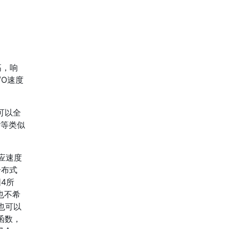
高，响
/O速度
可以全
r等类似
应速度
分布式
4所
也不希
，也可以
义函数，