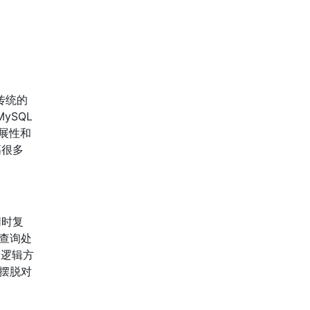
传统的
ySQL
扩展性和
高很多
同时复
，查询处
是逻辑方
摆脱对