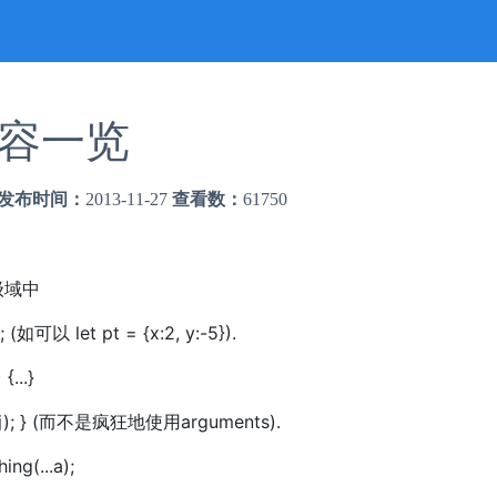
新内容一览
发布时间：
2013-11-27
查看数：
61750
级域中
e(); (如可以 let pt = {x:2, y:-5}).
{...}
slice(i, j); } (而不是疯狂地使用arguments).
ing(...a);