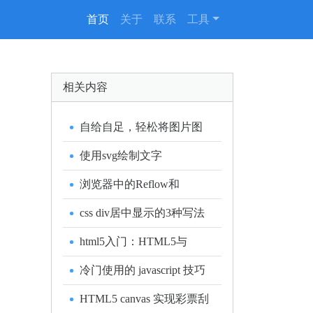
(current)
首页
关于
联系
工具
相关内容
自给自足，轻松将图片图
片内嵌到HTML
使用svg绘制文字
浏览器中的Reflow和
Reprint
css div居中显示的3种写法
html5入门：HTML5与
HTML
冷门使用的 javascript 技巧
HTML5 canvas 实现彩票刮