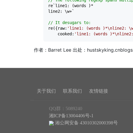
//
 The following regexp spans multi
re`line1: (words )
*
line2: \w
+
`

//
 It desugars to:
re({raw:
'
line1: (words )*\nline2: \
    cooked:
'
line1: (words )*\nline2
作者：Barret Lee 出处：hustskyking.cnblogs
关于我们
联系我们
友情链接
QQ群：5089240
湘ICP备13004406号-1
湘公网安备 43010302000398号