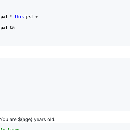
[px] 
*
this
[px] 
+
[px] 
&&
 are ${age} years old.