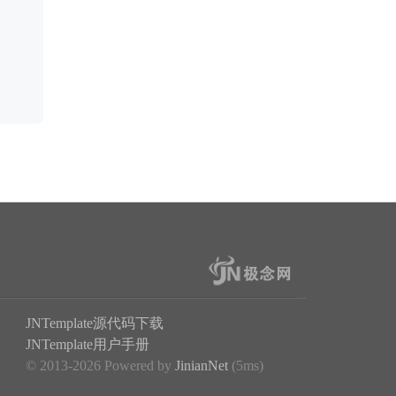
JNTemplate源代码下载
JNTemplate用户手册
© 2013-2026 Powered by
JinianNet
(5ms)