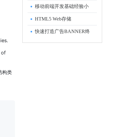
刮乐
移动前端开发基础经验小
结
HTML5 Web存储
快速打造广告BANNER终
极绝招
ies.
 of
一个结构类