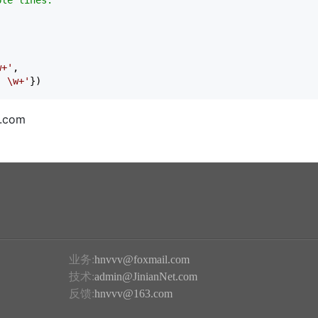
ple lines.
w+
'
,

: \w+
'
}) 
.com
业务:
hnvvv@foxmail.com
技术:
admin@JinianNet.com
反馈:
hnvvv@163.com