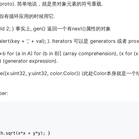
handler, proto). 简单地说，就是类对象元素的符号重载.
ap. 当你有循环应用的时候用它.
 1; yield 2; } 事实上, gen() 返回一个有next()属性的对象
 { alert(key + ',' + val); }. Iterators 可以是 generators 或者 prox
a+b for (a in A) for (b in B)] (array comprehension), (x for (x
)) (generator expression).
tType({x:uint32, y:uint32, color:Color}) (此处Color本身就是
per:
th.sqrt(x
*
x 
+
 y
*
y); }
