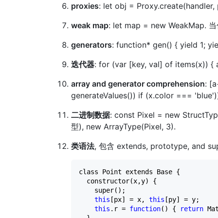
proxies
: let obj = Proxy.create(
weak map
: let map = new WeakM
generators
: function* gen() { yield
迭代器
: for (var [key, val] of items(x))
array and generator comprehension
: [
generateValues()) if (x.color === 'blue'
二进制数据
: const Pixel = new Struc
型), new ArrayType(Pixel, 3).
类语法
, 包含 extends, prototype, and su
class Point extends Base {

  constructor(x,y) {

    super();

this
[px] 
=
 x, 
this
[py] 
=
 y;

this
.r 
=
function
() { 
return
 Ma