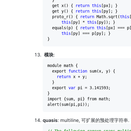
  }

  get x() { 
return
this
[px]; }

  get y() { 
return
this
[py]; }

  proto_r() { 
return
 Math.sqrt(
this
this
[py] 
*
this
[py]); }

  equals(p) { 
return
this
[px] 
===
 p
this
[py] 
===
 p[py]; }

}
模块
:
module math {

  export 
function
 sum(x, y) {

return
 x 
+
 y;

  }

  export 
var
 pi 
=
3.141593
;

}

import {sum, pi} from math;

alert(sum(pi,pi));
quasis
: multiline, 可扩展的预处理字符串. You