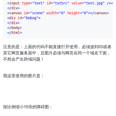
<
input 
type
="text"
 id
="txtSrc"
 value
="test.jpg"
/><
i
</
div
>
<
canvas 
id
="scene"
 width
="0"
 height
="0"
></
canvas
>
<
div 
id
="Debug"
>
</
div
>
</
body
>
</
html
>
注意的是：上面的代码不能直接打开使用，必须放到IIS或者
其它网页服务器中，且图片必须与网页在同一个域名下面，
不然会产生跨域问题！
我这里使用的图片是：
按比例缩小10倍的障碍图：