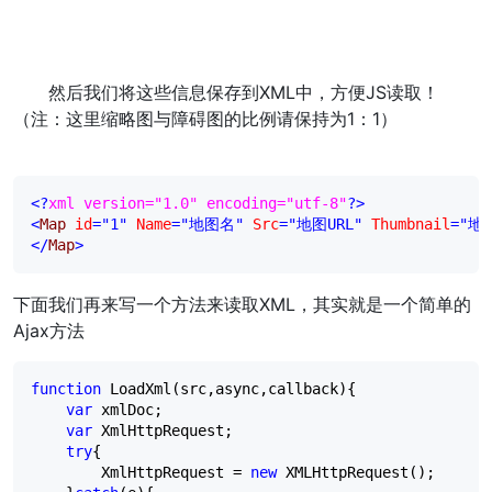
然后我们将这些信息保存到XML中，方便JS读取！
（注：这里缩略图与障碍图的比例请保持为1：1）
<?
xml version="1.0" encoding="utf-8"
?>
<
Map 
id
="1"
 Name
="地图名"
 Src
="地图URL"
 Thumbnail
="地
</
Map
>
下面我们再来写一个方法来读取XML，其实就是一个简单的
Ajax方法
function
 LoadXml(src,async,callback){

var
 xmlDoc;

var
 XmlHttpRequest;

try
{

        XmlHttpRequest 
=
new
 XMLHttpRequest();
