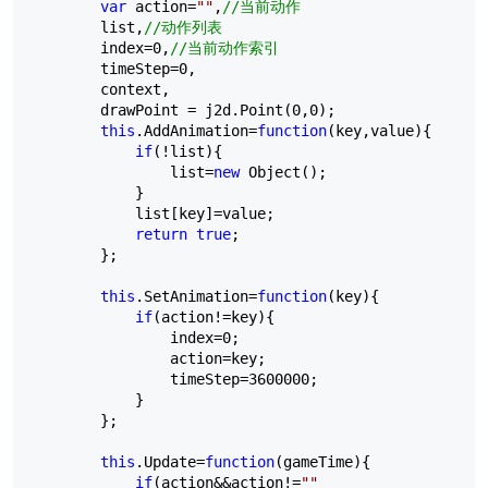
var
 action
=
""
,
//
当前动作
        list,
//
动作列表
        index
=
0
,
//
当前动作索引
        timeStep
=
0
,

        context,

        drawPoint 
=
 j2d.Point(
0
,
0
);

this
.AddAnimation
=
function
(key,value){

if
(
!
list){

                list
=
new
 Object();

            }

            list[key]
=
value;

return
true
;

        };

this
.SetAnimation
=
function
(key){

if
(action
!=
key){

                index
=
0
;

                action
=
key;

                timeStep
=
3600000
;

            }

        };

this
.Update
=
function
(gameTime){

if
(action
&&
action
!=
""