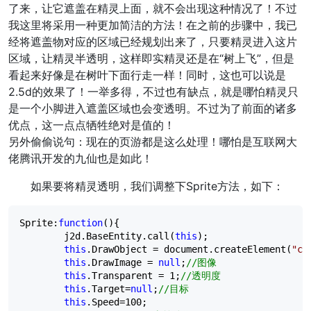
了来，让它遮盖在精灵上面，就不会出现这种情况了！不过
我这里将采用一种更加简洁的方法！在之前的步骤中，我已
经将遮盖物对应的区域已经规划出来了，只要精灵进入这片
区域，让精灵半透明，这样即实精灵还是在“树上飞”，但是
看起来好像是在树叶下面行走一样！同时，这也可以说是
2.5d的效果了！一举多得，不过也有缺点，就是哪怕精灵只
是一个小脚进入遮盖区域也会变透明。不过为了前面的诸多
优点，这一点点牺牲绝对是值的！
另外偷偷说句：现在的页游都是这么处理！哪怕是互联网大
佬腾讯开发的九仙也是如此！
如果要将精灵透明，我们调整下Sprite方法，如下：
Sprite:
function
(){

        j2d.BaseEntity.call(
this
);

this
.DrawObject 
=
 document.createElement(
"
ca
this
.DrawImage 
=
null
;
//
图像
this
.Transparent 
=
1
;
//
透明度
this
.Target
=
null
;
//
目标
this
.Speed
=
100
;
