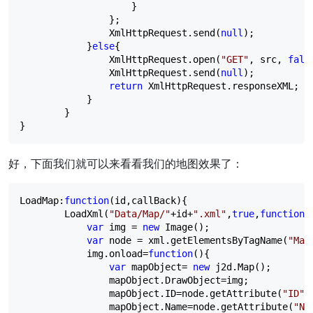
                    }

                };

                XmlHttpRequest.send(
null
);

            }
else
{

                XmlHttpRequest.open(
"
GET
"
, src, 
fals
                XmlHttpRequest.send(
null
);

return
 XmlHttpRequest.responseXML;

            }

        }

}
好，下面我们就可以来看看我们的地图效果了：
LoadMap:
function
(id,callBack){

        LoadXml(
"
Data/Map/
"
+
id
+
"
.xml
"
,
true
,
function
(
var
 img 
=
new
 Image();

var
 node 
=
 xml.getElementsByTagName(
"
Map
            img.onload
=
function
(){

var
 mapObject
=
new
 j2d.Map();

                mapObject.DrawObject
=
img;

                mapObject.ID
=
node.getAttribute(
"
ID
"
)
                mapObject.Name
=
node.getAttribute(
"
Na