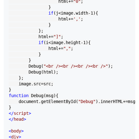
                    html
+=
"
0
"
;

                }

if
(j
<
image.width
-
1
){

                    html
+=
'
,
'
;

                }

            };

            html
+=
"
]
"
;

if
(i
<
image.height
-
1
){

                html
+=
"
,
"
;

            }

        }

        Debug(
"
<br /><br /><br /><br />
"
);

        Debug(html);

    };

    image.src
=
src;

function
 Debug(msg){

    document.getElementById(
"
Debug
"
).innerHTML
+=
msg
+
</
script
>
</
head
>
<
body
>
<
div
>