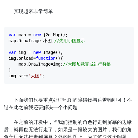
实现起来非常简单
var
 map 
=
new
 j2d.Map();

map.DrawImage
=
小图;
//
先用小图显示
var
 img 
=
new
 Image();

img.onload
=
function
(){

    map.DrawImage
=
img;
//
大图加载完成进行替换
}

img.src
=
"
大图
"
;
下面我们只要重点处理地图的障碍物与遮盖物即可！不
过在此之前我还要解决一个小问题
在之前的开发中，当我们控制的角色行走到屏幕的边缘
后，就再也无法行走了，如果是一幅较大的图片，我们的角
色永远无法行走到屏幕之外的地图上，为了解决这个问题，