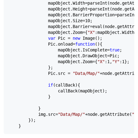
                mapObject.Width
=
parseInt(node.getAtt
                mapObject.Height
=
parseInt(node.getAt
                mapObject.BarrierProportion
=
parseInt
                mapObject.Size
=
10
;

                mapObject.Barrier
=
eval(node.getAttri
                mapObject.Zoom
=
{
"
X
"
:mapObject.Width
/
var
 Pic 
=
new
 Image();

                Pic.onload
=
function
(){

                    mapObject.IsComplete
=
true
;

                    mapObject.DrawObject
=
Pic;

                    mapObject.Zoom
=
{
"
X
"
:
1
,
"
Y
"
:
1
};

                };

                Pic.src 
=
"
Data/Map/
"
+
node.getAttrib
if
(callBack){

                    callBack(mapObject);

                }

            }

            img.src
=
"
Data/Map/
"
+
node.getAttribute(
"
T
        });

    }