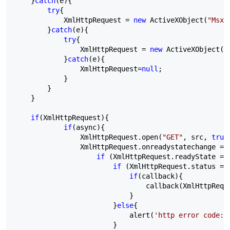
    }
catch
(e){

try
{

            XmlHttpRequest 
=
new
 ActiveXObject(
"
Msxm
        }
catch
(e){

try
{

                XmlHttpRequest 
=
new
 ActiveXObject(
"
            }
catch
(e){

                XmlHttpRequest
=
null
;

            }

        }

    }

if
(XmlHttpRequest){

if
(async){

                XmlHttpRequest.open(
"
GET
"
, src, 
true
                XmlHttpRequest.onreadystatechange 
=
if
 (XmlHttpRequest.readyState 
==
if
 (XmlHttpRequest.status 
==
if
(callback){

                                callback(XmlHttpReque
                            }

                        }
else
{

                            alert(
'
http error code:
'
                        }
