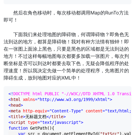
然后在角色移动时，每次移动都调用Map的RunTo方法
即可！
下面我们来处理地图的障碍物，何谓障碍物？即角色无
法到达的地方，都算是障碍物！我对有种方法情有独钟！即
在一张图上面涂上黑色，只要是黑色的区域都是无法到达的
地方！不过这样每幅地图每次都要多加载一张图片，每次判
断坐标是否可以到达时都要去取下色，无疑会降低程序的处
理速度！所以我决定先做一个简单的处理程序，先将图片的
障碍生成，放到地图对应的XML中！
<!
DOCTYPE html PUBLIC "-//W3C//DTD XHTML 1.0 Transit
<
html 
xmlns
="http://www.w3.org/1999/xhtml"
>
<
head
>
<
meta 
http-equiv
="Content-Type"
 content
="text/html; 
<
title
>
无标题文档
</
title
>
<
script 
type
="text/javascript"
>
function
 GetPath(){

var
 src 
=
 document.getElementById(
"
txtSrc
"
).value