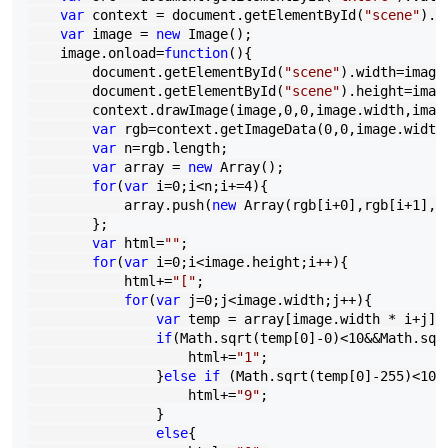
var
 context 
=
 document.getElementById(
"
scene
"
).g
var
 image 
=
new
 Image();

    image.onload
=
function
(){

        document.getElementById(
"
scene
"
).width
=
image
        document.getElementById(
"
scene
"
).height
=
imag
        context.drawImage(image,
0
,
0
,image.width,imag
var
 rgb
=
context.getImageData(
0
,
0
,image.width
var
 n
=
rgb.length;

var
 array 
=
new
 Array();

for
(
var
 i
=
0
;i
<
n;i
+=
4
){

            array.push(
new
 Array(rgb[i
+
0
],rgb[i
+
1
],r
        };

var
 html
=
""
;

for
(
var
 i
=
0
;i
<
image.height;i
++
){

            html
+=
"
[
"
;

for
(
var
 j
=
0
;j
<
image.width;j
++
){

var
 temp 
=
 array[image.width 
*
 i
+
j];

if
(Math.sqrt(temp[
0
]
-
0
)
<
10
&&
Math.sqr
                    html
+=
"
1
"
;

                }
else
if
 (Math.sqrt(temp[
0
]
-
255
)
<
10
&
                    html
+=
"
9
"
;

                }

else
{
