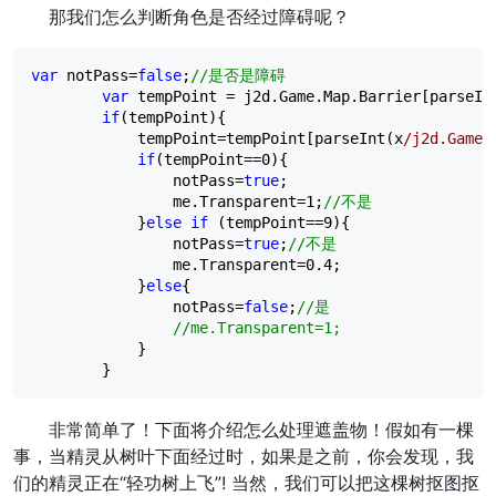
那我们怎么判断角色是否经过障碍呢？
var
 notPass
=
false
;
//
是否是障碍
var
 tempPoint 
=
 j2d.Game.Map.Barrier[parseIn
if
(tempPoint){

            tempPoint
=
tempPoint[parseInt(x
/
j2d.Game.
if
(tempPoint
==
0
){

                notPass
=
true
;

                me.Transparent
=
1
;
//
不是
            }
else
if
 (tempPoint
==
9
){

                notPass
=
true
;
//
不是
                me.Transparent
=
0.4
;

            }
else
{

                notPass
=
false
;
//
是
//
me.Transparent=1;
            }

        }
非常简单了！下面将介绍怎么处理遮盖物！假如有一棵
事，当精灵从树叶下面经过时，如果是之前，你会发现，我
们的精灵正在“轻功树上飞”! 当然，我们可以把这棵树抠图抠