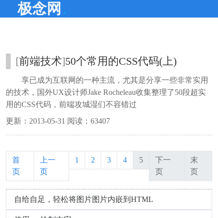
.
极念网
[
前端技术
]
50个常用的CSS代码(上)
享已成为互联网的一种主流，尤其是分享一些非常实用
的技术，国外UX设计师Jake Rocheleau收集整理了50段超实
用的CSS代码，前端攻城湿们不容错过
更新：2013-05-31 阅读：63407
首
上一
1
2
3
4
5
下一
末
页
页
页
页
自给自足，轻松将图片图片内嵌到HTML